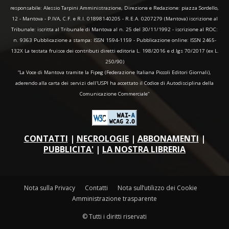
responsabile: Alessio Tarpini Amministrazione, Direzione e Redazione: piazza Sordello,
12 - Mantova - P.IVA, C.F. e R.I. 01898140205 - R.E.A. 0207279 (Mantova) iscrizione al
Tribunale: iscritta al Tribunale di Mantova al n. 25 del 30/11/1992 - iscrizione al ROC:
n. 9363 Pubblicazione a stampa: ISSN 1594-1159 - Pubblicazione online: ISSN 2465-
132X La testata fruisce dei contributi diretti editoria L. 198/2016 e d.lgs 70/2017 (ex L.
250/90)
“La Voce di Mantova tramite la Fipeg (Federazione Italiana Piccoli Editori Giornali),
aderendo alla carta dei servizi dell'USPI ha accettato il Codice di Autodisciplina della
Comunicazione Commerciale"
CONTATTI
|
NECROLOGIE
|
ABBONAMENTI
|
PUBBLICITA'
|
LA NOSTRA LIBRERIA
Nota sulla Privacy
Contatti
Nota sull’utilizzo dei Cookie
Amministrazione trasparente
© Tutti i diritti riservati