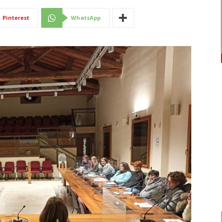
Di
Pinterest
WhatsApp
Mantova