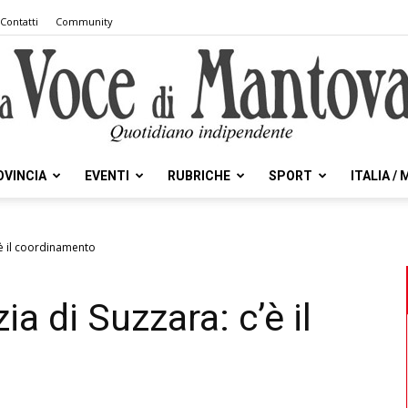
Contatti
Community
OVINCIA
EVENTI
RUBRICHE
SPORT
ITALIA /
la
c’è il coordinamento
ia di Suzzara: c’è il
Voce