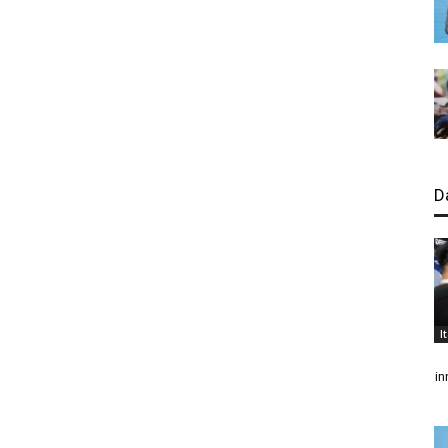
D
I
in