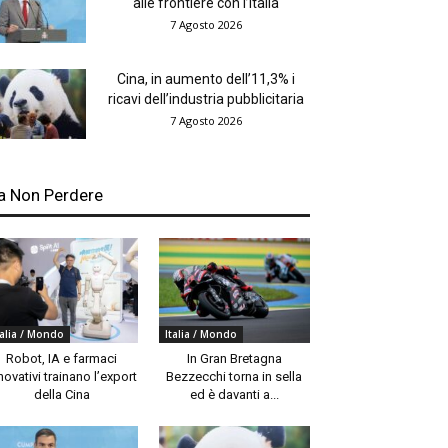
alle frontiere con l’Italia
7 Agosto 2026
Cina, in aumento dell’11,3% i
ricavi dell’industria pubblicitaria
7 Agosto 2026
a Non Perdere
talia / Mondo
Italia / Mondo
Robot, IA e farmaci
In Gran Bretagna
novativi trainano l’export
Bezzecchi torna in sella
della Cina
ed è davanti a...