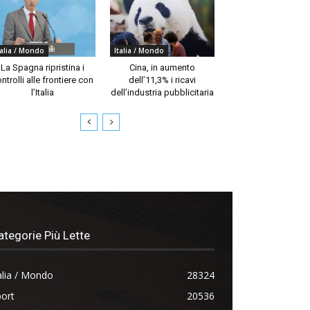
talia / Mondo
Italia / Mondo
La Spagna ripristina i
Cina, in aumento
ntrolli alle frontiere con
dell’11,3% i ricavi
l’Italia
dell’industria pubblicitaria
ategorie Più Lette
alia / Mondo
28324
ort
20536