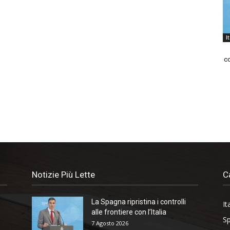
I
co
Notizie Più Lette
C
La Spagna ripristina i controlli
It
alle frontiere con l’Italia
Sp
7 Agosto 2026