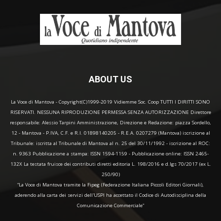
ABOUT US
La Voce di Mantova - Copyright(C)1999-2019 Vidiemme Soc. Coop TUTTI I DIRITTI SONO
RISERVATI. NESSUNA RIPRODUZIONE PERMESSA SENZA AUTORIZZAZIONE Direttore
responsabile: Alessio Tarpini Amministrazione, Direzione e Redazione: piazza Sordello,
12 - Mantova - P.IVA, C.F. e R.I. 01898140205 - R.E.A. 0207279 (Mantova) iscrizione al
Tribunale: iscritta al Tribunale di Mantova al n. 25 del 30/11/1992 - iscrizione al ROC:
n. 9363 Pubblicazione a stampa: ISSN 1594-1159 - Pubblicazione online: ISSN 2465-
132X La testata fruisce dei contributi diretti editoria L. 198/2016 e d.lgs 70/2017 (ex L.
250/90)
“La Voce di Mantova tramite la Fipeg (Federazione Italiana Piccoli Editori Giornali),
aderendo alla carta dei servizi dell'USPI ha accettato il Codice di Autodisciplina della
Comunicazione Commerciale"