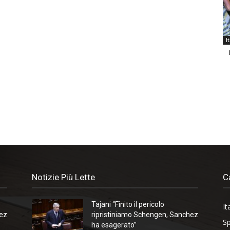
I
Notizie Più Lette
C
Tajani “Finito il pericolo
It
hez
ripristiniamo Schengen, Sanchez
Sp
ha esagerato”