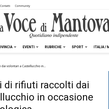
Contatti
Community
OVINCIA
EVENTI
RUBRICHE
SPORT
ITALIA /
la
ti dai volontari a Castellucchio in...
di rifiuti raccolti dai
Voce
ellucchio in occasione