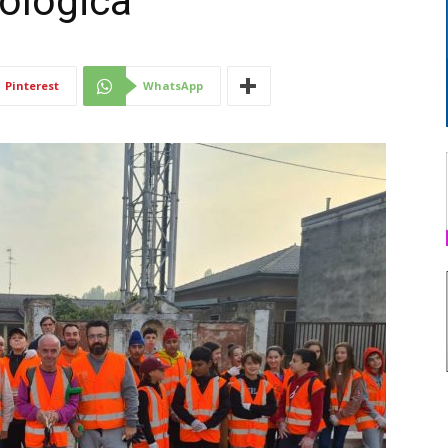
cologica
Di
Pinterest
WhatsApp
Mantova