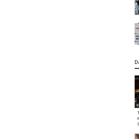
D
I
r