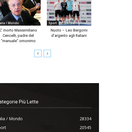
talia / Mondo
Sport
E’ morto Massimiliano
Nuoto – Leo Bergomi
Cencelli, padre del
d’argento agli Italiani
“manuale” omonimo
ategorie Più Lette
alia / Mondo
28334
ort
20545