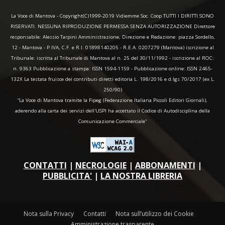
La Voce di Mantova - Copyright(C)1999-2019 Vidiemme Soc. Coop TUTTI I DIRITTI SONO
RISERVATI. NESSUNA RIPRODUZIONE PERMESSA SENZA AUTORIZZAZIONE Direttore
responsabile: Alessio Tarpini Amministrazione, Direzione e Redazione: piazza Sordello,
12 - Mantova - P.IVA, C.F. e R.I. 01898140205 - R.E.A. 0207279 (Mantova) iscrizione al
Tribunale: iscritta al Tribunale di Mantova al n. 25 del 30/11/1992 - iscrizione al ROC:
n. 9363 Pubblicazione a stampa: ISSN 1594-1159 - Pubblicazione online: ISSN 2465-
132X La testata fruisce dei contributi diretti editoria L. 198/2016 e d.lgs 70/2017 (ex L.
250/90)
“La Voce di Mantova tramite la Fipeg (Federazione Italiana Piccoli Editori Giornali),
aderendo alla carta dei servizi dell'USPI ha accettato il Codice di Autodisciplina della
Comunicazione Commerciale"
CONTATTI
|
NECROLOGIE
|
ABBONAMENTI
|
PUBBLICITA'
|
LA NOSTRA LIBRERIA
Nota sulla Privacy
Contatti
Nota sull’utilizzo dei Cookie
Amministrazione trasparente