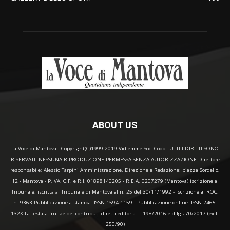
ABOUT US
La Voce di Mantova - Copyright(C)1999-2019 Vidiemme Soc. Coop TUTTI I DIRITTI SONO
RISERVATI. NESSUNA RIPRODUZIONE PERMESSA SENZA AUTORIZZAZIONE Direttore
responsabile: Alessio Tarpini Amministrazione, Direzione e Redazione: piazza Sordello,
12 - Mantova - P.IVA, C.F. e R.I. 01898140205 - R.E.A. 0207279 (Mantova) iscrizione al
Tribunale: iscritta al Tribunale di Mantova al n. 25 del 30/11/1992 - iscrizione al ROC:
n. 9363 Pubblicazione a stampa: ISSN 1594-1159 - Pubblicazione online: ISSN 2465-
132X La testata fruisce dei contributi diretti editoria L. 198/2016 e d.lgs 70/2017 (ex L.
250/90)