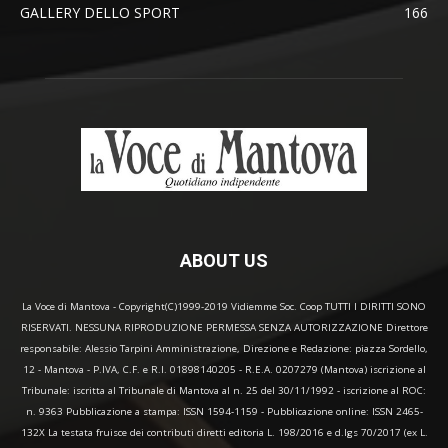
GALLERY DELLO SPORT
166
ABOUT US
La Voce di Mantova - Copyright(C)1999-2019 Vidiemme Soc. Coop TUTTI I DIRITTI SONO
RISERVATI. NESSUNA RIPRODUZIONE PERMESSA SENZA AUTORIZZAZIONE Direttore
responsabile: Alessio Tarpini Amministrazione, Direzione e Redazione: piazza Sordello,
12 - Mantova - P.IVA, C.F. e R.I. 01898140205 - R.E.A. 0207279 (Mantova) iscrizione al
Tribunale: iscritta al Tribunale di Mantova al n. 25 del 30/11/1992 - iscrizione al ROC:
n. 9363 Pubblicazione a stampa: ISSN 1594-1159 - Pubblicazione online: ISSN 2465-
132X La testata fruisce dei contributi diretti editoria L. 198/2016 e d.lgs 70/2017 (ex L.