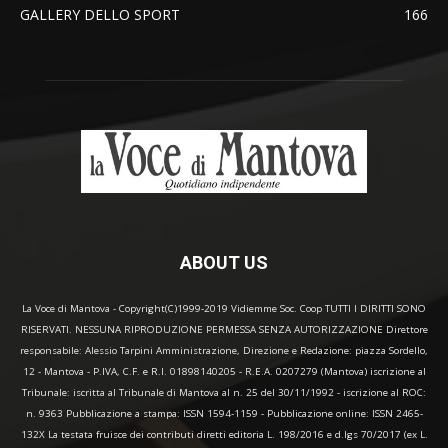
GALLERY DELLO SPORT
166
ABOUT US
La Voce di Mantova - Copyright(C)1999-2019 Vidiemme Soc. Coop TUTTI I DIRITTI SONO
RISERVATI. NESSUNA RIPRODUZIONE PERMESSA SENZA AUTORIZZAZIONE Direttore
responsabile: Alessio Tarpini Amministrazione, Direzione e Redazione: piazza Sordello,
12 - Mantova - P.IVA, C.F. e R.I. 01898140205 - R.E.A. 0207279 (Mantova) iscrizione al
Tribunale: iscritta al Tribunale di Mantova al n. 25 del 30/11/1992 - iscrizione al ROC:
n. 9363 Pubblicazione a stampa: ISSN 1594-1159 - Pubblicazione online: ISSN 2465-
132X La testata fruisce dei contributi diretti editoria L. 198/2016 e d.lgs 70/2017 (ex L.