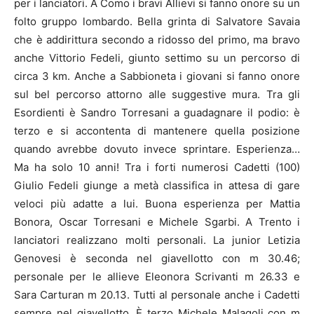
per i lanciatori. A Como i bravi Allievi si fanno onore su un
folto gruppo lombardo. Bella grinta di Salvatore Savaia
che è addirittura secondo a ridosso del primo, ma bravo
anche Vittorio Fedeli, giunto settimo su un percorso di
circa 3 km. Anche a Sabbioneta i giovani si fanno onore
sul bel percorso attorno alle suggestive mura. Tra gli
Esordienti è Sandro Torresani a guadagnare il podio: è
terzo e si accontenta di mantenere quella posizione
quando avrebbe dovuto invece sprintare. Esperienza…
Ma ha solo 10 anni! Tra i forti numerosi Cadetti (100)
Giulio Fedeli giunge a metà classifica in attesa di gare
veloci più adatte a lui. Buona esperienza per Mattia
Bonora, Oscar Torresani e Michele Sgarbi. A Trento i
lanciatori realizzano molti personali. La junior Letizia
Genovesi è seconda nel giavellotto con m 30.46;
personale per le allieve Eleonora Scrivanti m 26.33 e
Sara Carturan m 20.13. Tutti al personale anche i Cadetti
sempre nel giavellotto. È terzo Michele Malagoli con m