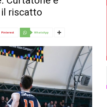
. Curtatone e
l riscatto
Di
Pinterest
WhatsApp
Mantova