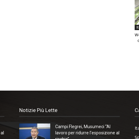
I
We
Notizie Più Lette
C
Campi Flegrei, Musumeci “Al
It
 al
lavoro per ridurre l’esposizione al
Sp
rischio”