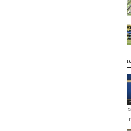
D
I
C
l