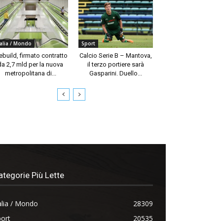
talia / Mondo
Sport
build, firmato contratto
Calcio Serie B – Mantova,
da 2,7 mld per la nuova
il terzo portiere sarà
metropolitana di...
Gasparini. Duello...
ategorie Più Lette
alia / Mondo
28309
ort
20535