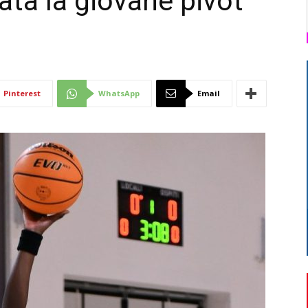
ata la giovane pivot
Di
Pinterest
WhatsApp
Email
Mantova