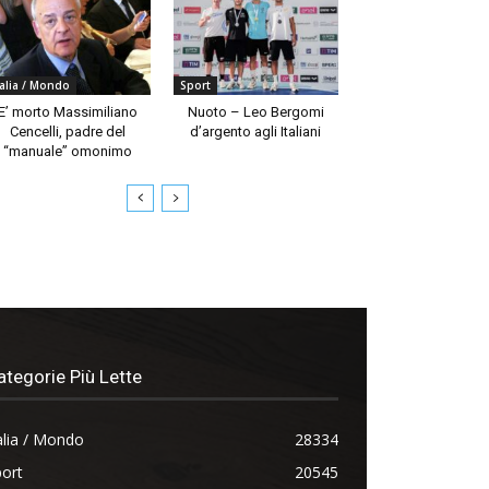
talia / Mondo
Sport
E’ morto Massimiliano
Nuoto – Leo Bergomi
Cencelli, padre del
d’argento agli Italiani
“manuale” omonimo
ategorie Più Lette
alia / Mondo
28334
ort
20545