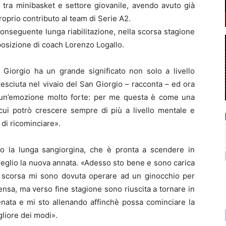
 tra minibasket e settore giovanile, avendo avuto già
roprio contributo al team di Serie A2.
conseguente lunga riabilitazione, nella scorsa stagione
osizione di coach Lorenzo Logallo.
 Giorgio ha un grande significato non solo a livello
esciuta nel vivaio del San Giorgio – racconta – ed ora
 un’emozione molto forte: per me questa è come una
cui potrò crescere sempre di più a livello mentale e
 di ricominciare».
to la lunga sangiorgina, che è pronta a scendere in
glio la nuova annata. «Adesso sto bene e sono carica
te scorsa mi sono dovuta operare ad un ginocchio per
ntensa, ma verso fine stagione sono riuscita a tornare in
enata e mi sto allenando affinchè possa cominciare la
gliore dei modi».