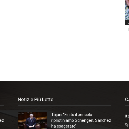
I
Notizie Più Lette
C
Tajani “Finito il pericolo
It
hez
ripristiniamo Schengen, Sanchez
Sp
ha esagerato”