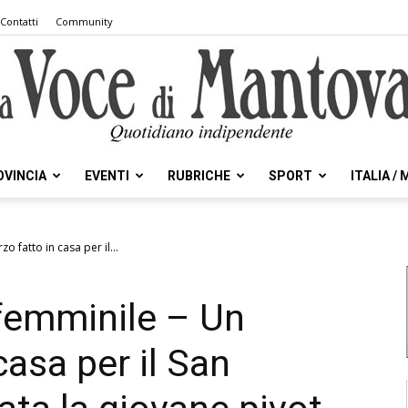
Contatti
Community
OVINCIA
EVENTI
RUBRICHE
SPORT
ITALIA /
la
o fatto in casa per il...
femminile – Un
Voce
casa per il San