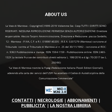
ABOUT US
La Voce di Mantova - Copyright(C)1999-2019 Vidiemme Soc. Coop TUTTI I DIRITTI SONO
RISERVATI. NESSUNA RIPRODUZIONE PERMESSA SENZA AUTORIZZAZIONE Direttore
responsabile: Alessio Tarpini Amministrazione, Direzione e Redazione: piazza Sordello,
12 - Mantova - P.IVA, C.F. e R.I. 01898140205 - R.E.A. 0207279 (Mantova) iscrizione al
Tribunale: iscritta al Tribunale di Mantova al n. 25 del 30/11/1992 - iscrizione al ROC:
n. 9363 Pubblicazione a stampa: ISSN 1594-1159 - Pubblicazione online: ISSN 2465-
132X La testata fruisce dei contributi diretti editoria L. 198/2016 e d.lgs 70/2017 (ex L.
250/90)
“La Voce di Mantova tramite la Fipeg (Federazione Italiana Piccoli Editori Giornali),
aderendo alla carta dei servizi dell'USPI ha accettato il Codice di Autodisciplina della
Comunicazione Commerciale"
CONTATTI
|
NECROLOGIE
|
ABBONAMENTI
|
PUBBLICITA'
|
LA NOSTRA LIBRERIA