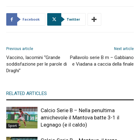
Facebook
Twitter
Previous article
Next article
Vaccino, Iacomini “Grande
Pallavolo serie B m – Gabbiano
soddisfazione per le parole di
e Viadana a caccia della finale
Draghi”
RELATED ARTICLES
Calcio Serie B – Nella penultima
amichevole il Mantova batte 3-1 il
Legnago (e il caldo)
Sport