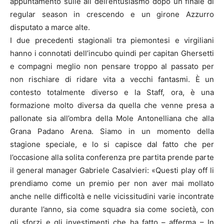
appuntamento sulle ali dell’entusiasmo dopo un finale di
regular season in crescendo e un girone Azzurro
disputato a marce alte.
I due precedenti stagionali tra piemontesi e virgiliani
hanno i connotati dell’incubo quindi per capitan Ghersetti
e compagni meglio non pensare troppo al passato per
non rischiare di ridare vita a vecchi fantasmi. È un
contesto totalmente diverso e la Staff, ora, è una
formazione molto diversa da quella che venne presa a
pallonate sia all’ombra della Mole Antonelliana che alla
Grana Padano Arena. Siamo in un momento della
stagione speciale, e lo si capisce dal fatto che per
l’occasione alla solita conferenza pre partita prende parte
il general manager Gabriele Casalvieri: «Questi play off li
prendiamo come un premio per non aver mai mollato
anche nelle difficoltà e nelle vicissitudini varie incontrate
durante l’anno, sia come squadra sia come società, con
gli sforzi e gli investimenti che ha fatto – afferma – In