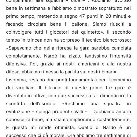
complimenti alla squadra – dice – . Abbiamo lavorato
bene in settimana e l’abbiamo dimostrato soprattutto nel
primo tempo, mettendo a segno 47 punti in 20 minuti e
facendo circolare bene il pallone. Siamo riusciti a
coinvolgere tutti i giocatori del quintetto». Il secondo
tempo in trincea non ha sorpreso il tecnico biancorosso:
«Sapevamo che nella ripresa la gara sarebbe cambiata
completamente. Nardò ha alzato tantissimo l’intensità
difensiva. Poi, grazie ai nostri americani e alla nostra
difesa, abbiamo rimesso la partita sui nostri binari».
Insomma, restano due punti fondamentali per il cammino
dei virgiliani. Il bilancio di queste prime tre gare è
diventato in attivo, con due successi a far dimenticare la
sconfitta dell’esordio. «Restiamo una squadra in
evoluzione – spiega prudente Valli – . Dobbiamo ancora
conoscerci bene, ma stiamo migliorando costantemente.
E questo mi rende ottimista. Quello di Nardò è un
successo che ci dà morale. Ora abbiamo tre settimane di