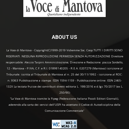
ABOUT US
La Voce di Mantova - Copyright(C)1999-2019 Vidiemme Soc. Coop TUTTI I DIRITTI SONO
RISERVATI. NESSUNA RIPRODUZIONE PERMESSA SENZA AUTORIZZAZIONE Direttore
responsabile: Alessio Tarpini Amministrazione, Direzione e Redazione: piazza Sordello,
12 - Mantova - P.IVA, C.F. e R.I. 01898140205 - R.E.A. 0207279 (Mantova) iscrizione al
Tribunale: iscritta al Tribunale di Mantova al n. 25 del 30/11/1992 - iscrizione al ROC:
n. 9363 Pubblicazione a stampa: ISSN 1594-1159 - Pubblicazione online: ISSN 2465-
132X La testata fruisce dei contributi diretti editoria L. 198/2016 e d.lgs 70/2017 (ex L.
250/90)
“La Voce di Mantova tramite la Fipeg (Federazione Italiana Piccoli Editori Giornali),
aderendo alla carta dei servizi dell'USPI ha accettato il Codice di Autodisciplina della
Comunicazione Commerciale"