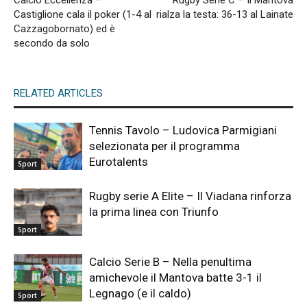
Calcio Eccellenza –
Rugby Serie C – Il Mantova
Castiglione cala il poker (1-4 al
rialza la testa: 36-13 al Lainate
Cazzagobornato) ed è
secondo da solo
RELATED ARTICLES
Tennis Tavolo – Ludovica Parmigiani
selezionata per il programma
Eurotalents
Sport
Rugby serie A Elite – Il Viadana rinforza
la prima linea con Triunfo
Sport
Calcio Serie B – Nella penultima
amichevole il Mantova batte 3-1 il
Legnago (e il caldo)
Sport