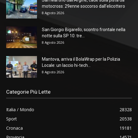
San Martino dall’Argine, cade sulla pista da
motocross: 29enne soccorso dall’elicottero
8 Agosto 2026
San Giorgio Bigarello, scontro frontale nella
notte sulla SP 10: tre...
8 Agosto 2026
Mantova, arriva il BolaWrap per la Polizia
Locale: un laccio hi-tech...
8 Agosto 2026
Categorie Più Lette
Italia / Mondo
28328
Sport
20538
Cronaca
19181
Provincia
14571