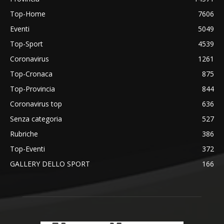
Top-Home
7606
Eventi
5049
Top-Sport
4539
Coronavirus
1261
Top-Cronaca
875
Top-Provincia
844
Coronavirus top
636
Senza categoria
527
Rubriche
386
Top-Eventi
372
GALLERY DELLO SPORT
166