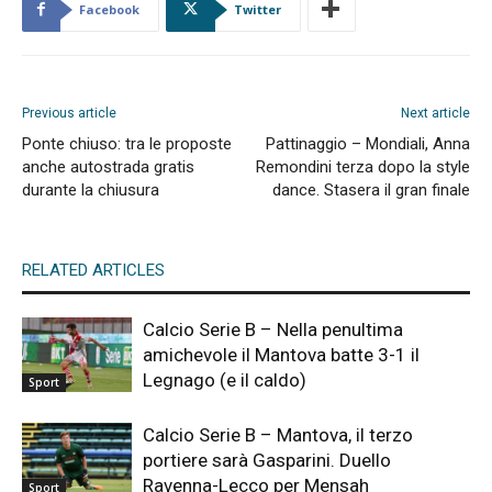
Facebook
Twitter
Previous article
Next article
Ponte chiuso: tra le proposte
Pattinaggio – Mondiali, Anna
anche autostrada gratis
Remondini terza dopo la style
durante la chiusura
dance. Stasera il gran finale
RELATED ARTICLES
Calcio Serie B – Nella penultima
amichevole il Mantova batte 3-1 il
Legnago (e il caldo)
Sport
Calcio Serie B – Mantova, il terzo
portiere sarà Gasparini. Duello
Ravenna-Lecco per Mensah
Sport