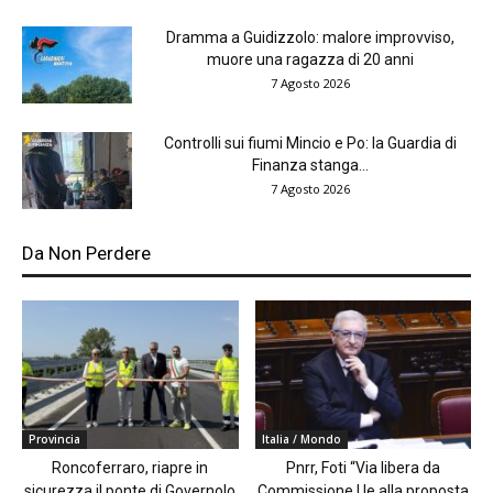
Dramma a Guidizzolo: malore improvviso,
muore una ragazza di 20 anni
7 Agosto 2026
Controlli sui fiumi Mincio e Po: la Guardia di
Finanza stanga...
7 Agosto 2026
Da Non Perdere
Provincia
Italia / Mondo
Roncoferraro, riapre in
Pnrr, Foti “Via libera da
sicurezza il ponte di Governolo
Commissione Ue alla proposta