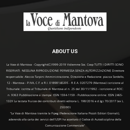
ABOUT US
La Voce di Mantova - Copyright(C)1999-2019 Vidiemme Soc. Coop TUTTI I DIRITTI SONO
RISERVATI. NESSUNA RIPRODUZIONE PERMESSA SENZA AUTORIZZAZIONE Direttore
responsabile: Alessio Tarpini Amministrazione, Direzione e Redazione: piazza Sordello,
12 - Mantova - P.IVA, C.F. e R.I. 01898140205 - R.E.A. 0207279 (Mantova) iscrizione al
Tribunale: iscritta al Tribunale di Mantova al n. 25 del 30/11/1992 - iscrizione al ROC:
n. 9363 Pubblicazione a stampa: ISSN 1594-1159 - Pubblicazione online: ISSN 2465-
132X La testata fruisce dei contributi diretti editoria L. 198/2016 e d.lgs 70/2017 (ex L.
250/90)
“La Voce di Mantova tramite la Fipeg (Federazione Italiana Piccoli Editori Giornali),
aderendo alla carta dei servizi dell'USPI ha accettato il Codice di Autodisciplina della
Comunicazione Commerciale"