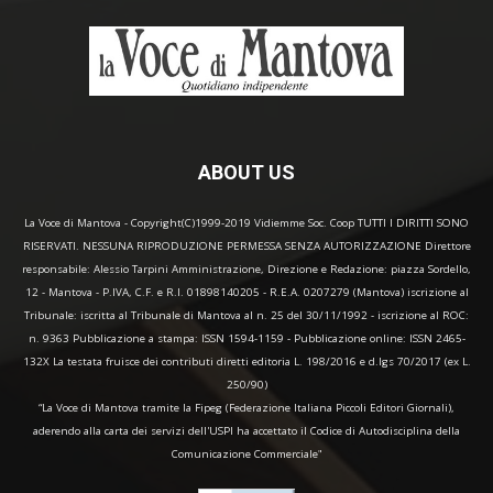
ABOUT US
La Voce di Mantova - Copyright(C)1999-2019 Vidiemme Soc. Coop TUTTI I DIRITTI SONO
RISERVATI. NESSUNA RIPRODUZIONE PERMESSA SENZA AUTORIZZAZIONE Direttore
responsabile: Alessio Tarpini Amministrazione, Direzione e Redazione: piazza Sordello,
12 - Mantova - P.IVA, C.F. e R.I. 01898140205 - R.E.A. 0207279 (Mantova) iscrizione al
Tribunale: iscritta al Tribunale di Mantova al n. 25 del 30/11/1992 - iscrizione al ROC:
n. 9363 Pubblicazione a stampa: ISSN 1594-1159 - Pubblicazione online: ISSN 2465-
132X La testata fruisce dei contributi diretti editoria L. 198/2016 e d.lgs 70/2017 (ex L.
250/90)
“La Voce di Mantova tramite la Fipeg (Federazione Italiana Piccoli Editori Giornali),
aderendo alla carta dei servizi dell'USPI ha accettato il Codice di Autodisciplina della
Comunicazione Commerciale"