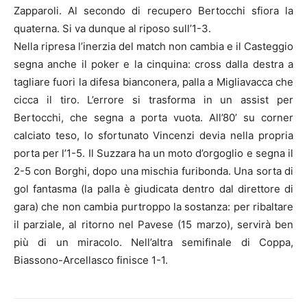
Zapparoli. Al secondo di recupero Bertocchi sfiora la
quaterna. Si va dunque al riposo sull’1-3.
Nella ripresa l’inerzia del match non cambia e il Casteggio
segna anche il poker e la cinquina: cross dalla destra a
tagliare fuori la difesa bianconera, palla a Migliavacca che
cicca il tiro. L’errore si trasforma in un assist per
Bertocchi, che segna a porta vuota. All’80’ su corner
calciato teso, lo sfortunato Vincenzi devia nella propria
porta per l’1-5. Il Suzzara ha un moto d’orgoglio e segna il
2-5 con Borghi, dopo una mischia furibonda. Una sorta di
gol fantasma (la palla è giudicata dentro dal direttore di
gara) che non cambia purtroppo la sostanza: per ribaltare
il parziale, al ritorno nel Pavese (15 marzo), servirà ben
più di un miracolo. Nell’altra semifinale di Coppa,
Biassono-Arcellasco finisce 1-1.