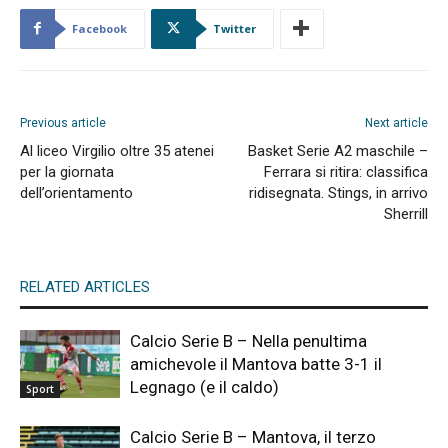
Facebook
Twitter
Previous article
Next article
Al liceo Virgilio oltre 35 atenei
Basket Serie A2 maschile –
per la giornata
Ferrara si ritira: classifica
dell’orientamento
ridisegnata. Stings, in arrivo
Sherrill
RELATED ARTICLES
Calcio Serie B – Nella penultima
amichevole il Mantova batte 3-1 il
Legnago (e il caldo)
Sport
Calcio Serie B – Mantova, il terzo