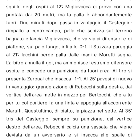
squillo degli ospiti al 12’: Migliavacca ci prova con una
puntata dai 20 metri, ma la palla è abbondantemente
fuori. Due minuti dopo passa in vantaggio il Casteggio:
rimpallo a centrocampo, palla che schizza sul terreno
bagnato e lancia Migliavacca, che va via ai difensori e di
piattone, sul palo lungo, infila lo 0-1. Il Suzzara pareggia
al 21’: Iacchini perde palla dalle mani e Moretti segna.
L’arbitro annulla il gol, ma ammonisce l’estremo difensore
ospite e concede una punizione da fuori area. Al tiro si
presenta Zeroual che insacca l’1-1. Al 25’ pavesi di nuovo
in vantaggio: grande azione di Rebecchi sulla destra, dal
vertice dell’area mette in mezzo per Bertocchi, che a tu
per tu col portiere fa una finta e appoggia all’accorrente
Maruffi. Quest’ultimo, di piatto, la piazza nel sette. Al 35’
tris del Casteggio: sempre su punizione, dal vertice
destro dell’area, Rebecchi calcia una sassata che viene
deviata da un avversario e si insacca alle spalle di