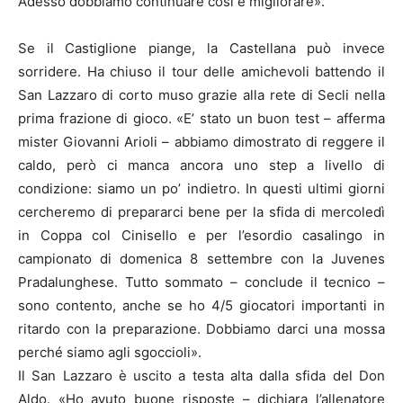
Adesso dobbiamo continuare così e migliorare».
Se il Castiglione piange, la Castellana può invece
sorridere. Ha chiuso il tour delle amichevoli battendo il
San Lazzaro di corto muso grazie alla rete di Secli nella
prima frazione di gioco. «E’ stato un buon test – afferma
mister Giovanni Arioli – abbiamo dimostrato di reggere il
caldo, però ci manca ancora uno step a livello di
condizione: siamo un po’ indietro. In questi ultimi giorni
cercheremo di prepararci bene per la sfida di mercoledì
in Coppa col Cinisello e per l’esordio casalingo in
campionato di domenica 8 settembre con la Juvenes
Pradalunghese. Tutto sommato – conclude il tecnico –
sono contento, anche se ho 4/5 giocatori importanti in
ritardo con la preparazione. Dobbiamo darci una mossa
perché siamo agli sgoccioli».
Il San Lazzaro è uscito a testa alta dalla sfida del Don
Aldo. «Ho avuto buone risposte – dichiara l’allenatore