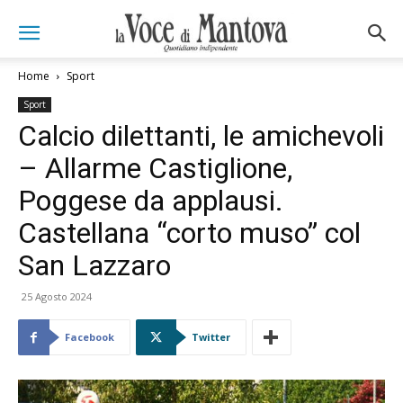
Home
Sport
Sport
Calcio dilettanti, le amichevoli
– Allarme Castiglione,
Poggese da applausi.
Castellana “corto muso” col
San Lazzaro
25 Agosto 2024
Facebook
Twitter