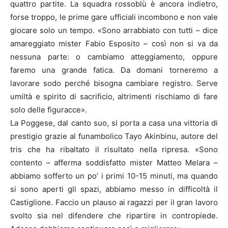
quattro partite. La squadra rossoblù è ancora indietro,
forse troppo, le prime gare ufficiali incombono e non vale
giocare solo un tempo. «Sono arrabbiato con tutti – dice
amareggiato mister Fabio Esposito – così non si va da
nessuna parte: o cambiamo atteggiamento, oppure
faremo una grande fatica. Da domani torneremo a
lavorare sodo perché bisogna cambiare registro. Serve
umiltà e spirito di sacrificio, altrimenti rischiamo di fare
solo delle figuracce».
La Poggese, dal canto suo, si porta a casa una vittoria di
prestigio grazie al funambolico Tayo Akinbinu, autore del
tris che ha ribaltato il risultato nella ripresa. «Sono
contento – afferma soddisfatto mister Matteo Melara –
abbiamo sofferto un po’ i primi 10-15 minuti, ma quando
si sono aperti gli spazi, abbiamo messo in difficoltà il
Castiglione. Faccio un plauso ai ragazzi per il gran lavoro
svolto sia nel difendere che ripartire in contropiede.