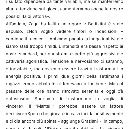
risultato dipenderà da tante variabili, ma se manterremo
alta l’attenzione sul gioco, aumenteranno anche le nostre
possibilità di vittoria».
All’andata, Zago ha fallito un rigore e Battistini è stato
espulso. «Non voglio vedere timori o indecisioni –
continua il tecnico -. Abbiamo pagato la lunga inattività e
siamo stati troppo timidi. L’intensità era bassa rispetto ai
nostri standard, per questo mi aspetto più aggressività e
cattiveria agonistica. Tensione e nervosismo ci saranno,
è inevitabile, ma dovremo essere bravi a trasformarli in
energia positiva. I primi due giorni della settimana i
ragazzi erano abbattuti: ci tenevano a far bene. Ma col
passare delle ore hanno ritrovato serenità e oggi c’è
entusiasmo. Speriamo di trasformarlo in voglia di
vincere». Il “Martelli” potrebbe essere un fattore
decisivo: «Spero che giocare in casa incida positivamente
e ci dia ancora più spinta – aggiunge Graziani -. In campo,
però, si è da soli. All’inizio sarà il pubblico a trascinare i