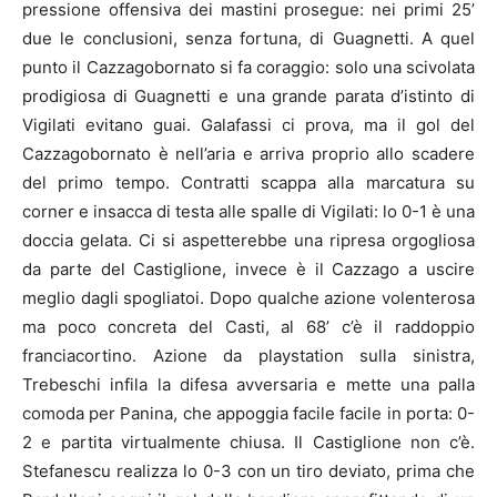
pressione offensiva dei mastini prosegue: nei primi 25’
due le conclusioni, senza fortuna, di Guagnetti. A quel
punto il Cazzagobornato si fa coraggio: solo una scivolata
prodigiosa di Guagnetti e una grande parata d’istinto di
Vigilati evitano guai. Galafassi ci prova, ma il gol del
Cazzagobornato è nell’aria e arriva proprio allo scadere
del primo tempo. Contratti scappa alla marcatura su
corner e insacca di testa alle spalle di Vigilati: lo 0-1 è una
doccia gelata. Ci si aspetterebbe una ripresa orgogliosa
da parte del Castiglione, invece è il Cazzago a uscire
meglio dagli spogliatoi. Dopo qualche azione volenterosa
ma poco concreta del Casti, al 68’ c’è il raddoppio
franciacortino. Azione da playstation sulla sinistra,
Trebeschi infila la difesa avversaria e mette una palla
comoda per Panina, che appoggia facile facile in porta: 0-
2 e partita virtualmente chiusa. Il Castiglione non c’è.
Stefanescu realizza lo 0-3 con un tiro deviato, prima che