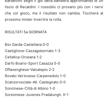
Bardelloni segni il gol della bandiera approfittando di un
liscio di Recaldini. I rossoblù ci provano più con i nervi
che col gioco, ma il risultato non cambia. Toccherà al
prossimo mister invertire la rotta.
RISULTATI 5a GIORNATA
Bsv Garda-Castellana 0-0
Castiglione-Cazzagobornato 1-3
Cellatica-Orceana 1-2
Darfo Boario-Sport Casazza 5-0
Offanenghese-Valcalepio 2-2
Rovato Vertovese-Carpenedolo 1-0
Scanzorosciate-Atl. Castegnato 0-0
Soncinese-Città di Albino 1-0
Soresinese-Juvenes Pradalungh. 0-1