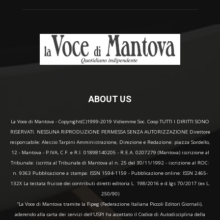
ABOUT US
La Voce di Mantova - Copyright(C)1999-2019 Vidiemme Soc. Coop TUTTI I DIRITTI SONO
RISERVATI. NESSUNA RIPRODUZIONE PERMESSA SENZA AUTORIZZAZIONE Direttore
responsabile: Alessio Tarpini Amministrazione, Direzione e Redazione: piazza Sordello,
12 - Mantova - P.IVA, C.F. e R.I. 01898140205 - R.E.A. 0207279 (Mantova) iscrizione al
Tribunale: iscritta al Tribunale di Mantova al n. 25 del 30/11/1992 - iscrizione al ROC:
n. 9363 Pubblicazione a stampa: ISSN 1594-1159 - Pubblicazione online: ISSN 2465-
132X La testata fruisce dei contributi diretti editoria L. 198/2016 e d.lgs 70/2017 (ex L.
250/90)
“La Voce di Mantova tramite la Fipeg (Federazione Italiana Piccoli Editori Giornali),
aderendo alla carta dei servizi dell'USPI ha accettato il Codice di Autodisciplina della