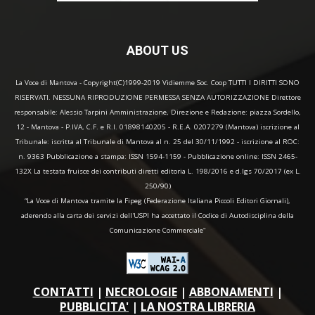
ABOUT US
La Voce di Mantova - Copyright(C)1999-2019 Vidiemme Soc. Coop TUTTI I DIRITTI SONO
RISERVATI. NESSUNA RIPRODUZIONE PERMESSA SENZA AUTORIZZAZIONE Direttore
responsabile: Alessio Tarpini Amministrazione, Direzione e Redazione: piazza Sordello,
12 - Mantova - P.IVA, C.F. e R.I. 01898140205 - R.E.A. 0207279 (Mantova) iscrizione al
Tribunale: iscritta al Tribunale di Mantova al n. 25 del 30/11/1992 - iscrizione al ROC:
n. 9363 Pubblicazione a stampa: ISSN 1594-1159 - Pubblicazione online: ISSN 2465-
132X La testata fruisce dei contributi diretti editoria L. 198/2016 e d.lgs 70/2017 (ex L.
250/90)
“La Voce di Mantova tramite la Fipeg (Federazione Italiana Piccoli Editori Giornali),
aderendo alla carta dei servizi dell'USPI ha accettato il Codice di Autodisciplina della
Comunicazione Commerciale"
CONTATTI
|
NECROLOGIE
|
ABBONAMENTI
|
PUBBLICITA'
|
LA NOSTRA LIBRERIA