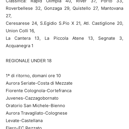
Classifica: Rapid Olimpia 40, River 37, Porto 33,
Roverbellese 32, Gonzaga 29, Quistello 27, Mantovana
27,
Ceresarese 24, S.Egidio S.Pio X 21, Atl. Castiglione 20,
Union Colli 16,
La Cantera 13, La Piccola Atene 13, Segnate 3,
Acquanegra 1
REGIONALE UNDER 18
1ª di ritorno, domani ore 10
Aurora Seriate-Costa di Mezzate
Fiorente Colognola-Cortefranca
Juvenes-Cazzagobornato
Oratorio San Michele-Bienno
Aurora Travagliato-Colognese
Levate-Castellana
Flero-FC Rezzato