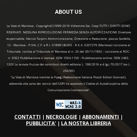
ABOUT US
La Voce di Mantova - Copyright(C)1999-2019 Vidiemme Soc. Coop TUTTI I DIRITTI SONO
RISERVATI. NESSUNA RIPRODUZIONE PERMESSA SENZA AUTORIZZAZIONE Direttore
responsabile: Alessio Tarpini Amministrazione, Direzione e Redazione: piazza Sordello,
12 - Mantova - P.IVA, C.F. e R.I. 01898140205 - R.E.A. 0207279 (Mantova) iscrizione al
Tribunale: iscritta al Tribunale di Mantova al n. 25 del 30/11/1992 - iscrizione al ROC:
n. 9363 Pubblicazione a stampa: ISSN 1594-1159 - Pubblicazione online: ISSN 2465-
132X La testata fruisce dei contributi diretti editoria L. 198/2016 e d.lgs 70/2017 (ex L.
250/90)
“La Voce di Mantova tramite la Fipeg (Federazione Italiana Piccoli Editori Giornali),
aderendo alla carta dei servizi dell'USPI ha accettato il Codice di Autodisciplina della
Comunicazione Commerciale"
CONTATTI
|
NECROLOGIE
|
ABBONAMENTI
|
PUBBLICITA'
|
LA NOSTRA LIBRERIA