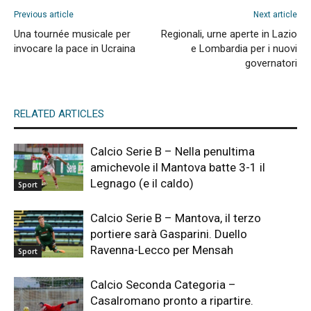
Previous article
Next article
Una tournée musicale per
Regionali, urne aperte in Lazio
invocare la pace in Ucraina
e Lombardia per i nuovi
governatori
RELATED ARTICLES
Calcio Serie B – Nella penultima
amichevole il Mantova batte 3-1 il
Legnago (e il caldo)
Sport
Calcio Serie B – Mantova, il terzo
portiere sarà Gasparini. Duello
Ravenna-Lecco per Mensah
Sport
Calcio Seconda Categoria –
Casalromano pronto a ripartire.