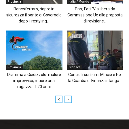
Provincia
Italia / Mondo
Roncoferraro, riapre in
Pnrr, Foti “Via libera da
sicurezza il ponte di Governolo
Commissione Ue alla proposta
dopo il restyling...
di revisione...
Provincia
Cronaca
Dramma a Guidizzolo: malore
Controlli sui fiumi Mincio e Po:
improvviso, muore una
la Guardia di Finanza stanga...
ragazza di 20 anni