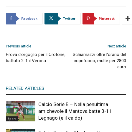
Facebook
Twitter
Pinterest
Previous article
Next article
Prova d’orgoglio per il Crotone,
Schiamazzi oltre l’orario del
battuto 2-1 il Verona
coprifuoco, multe per 2800
euro
RELATED ARTICLES
Calcio Serie B – Nella penultima
amichevole il Mantova batte 3-1 il
Legnago (e il caldo)
Sport