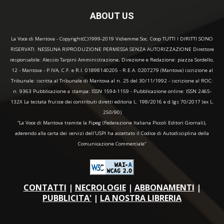
ABOUT US
La Voce di Mantova - Copyright(C)1999-2019 Vidiemme Soc. Coop TUTTI I DIRITTI SONO
RISERVATI. NESSUNA RIPRODUZIONE PERMESSA SENZA AUTORIZZAZIONE Direttore
responsabile: Alessio Tarpini Amministrazione, Direzione e Redazione: piazza Sordello,
12 - Mantova - P.IVA, C.F. e R.I. 01898140205 - R.E.A. 0207279 (Mantova) iscrizione al
Tribunale: iscritta al Tribunale di Mantova al n. 25 del 30/11/1992 - iscrizione al ROC:
n. 9363 Pubblicazione a stampa: ISSN 1594-1159 - Pubblicazione online: ISSN 2465-
132X La testata fruisce dei contributi diretti editoria L. 198/2016 e d.lgs 70/2017 (ex L.
250/90)
“La Voce di Mantova tramite la Fipeg (Federazione Italiana Piccoli Editori Giornali),
aderendo alla carta dei servizi dell'USPI ha accettato il Codice di Autodisciplina della
Comunicazione Commerciale"
CONTATTI
|
NECROLOGIE
|
ABBONAMENTI
|
PUBBLICITA'
|
LA NOSTRA LIBRERIA