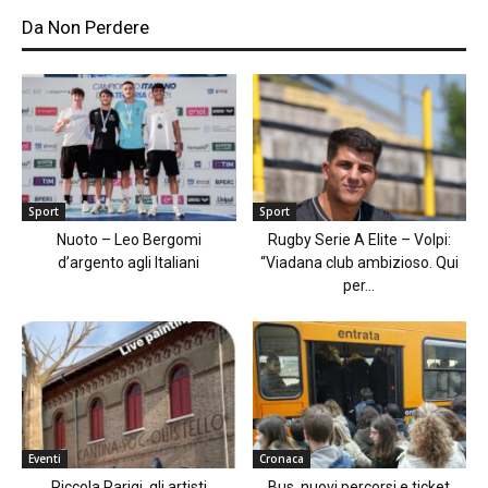
Da Non Perdere
Sport
Sport
Nuoto – Leo Bergomi
Rugby Serie A Elite – Volpi:
d’argento agli Italiani
“Viadana club ambizioso. Qui
per...
Eventi
Cronaca
Piccola Parigi, gli artisti
Bus, nuovi percorsi e ticket