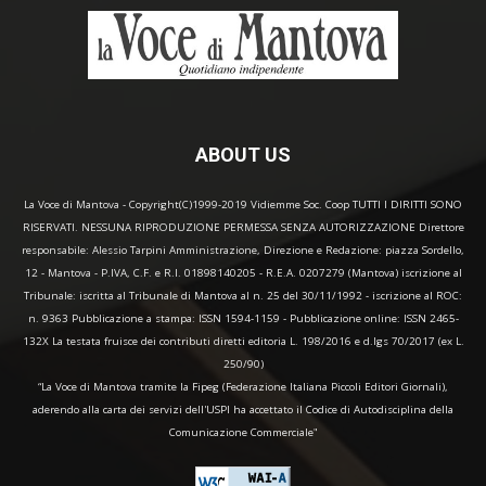
ABOUT US
La Voce di Mantova - Copyright(C)1999-2019 Vidiemme Soc. Coop TUTTI I DIRITTI SONO
RISERVATI. NESSUNA RIPRODUZIONE PERMESSA SENZA AUTORIZZAZIONE Direttore
responsabile: Alessio Tarpini Amministrazione, Direzione e Redazione: piazza Sordello,
12 - Mantova - P.IVA, C.F. e R.I. 01898140205 - R.E.A. 0207279 (Mantova) iscrizione al
Tribunale: iscritta al Tribunale di Mantova al n. 25 del 30/11/1992 - iscrizione al ROC:
n. 9363 Pubblicazione a stampa: ISSN 1594-1159 - Pubblicazione online: ISSN 2465-
132X La testata fruisce dei contributi diretti editoria L. 198/2016 e d.lgs 70/2017 (ex L.
250/90)
“La Voce di Mantova tramite la Fipeg (Federazione Italiana Piccoli Editori Giornali),
aderendo alla carta dei servizi dell'USPI ha accettato il Codice di Autodisciplina della
Comunicazione Commerciale"