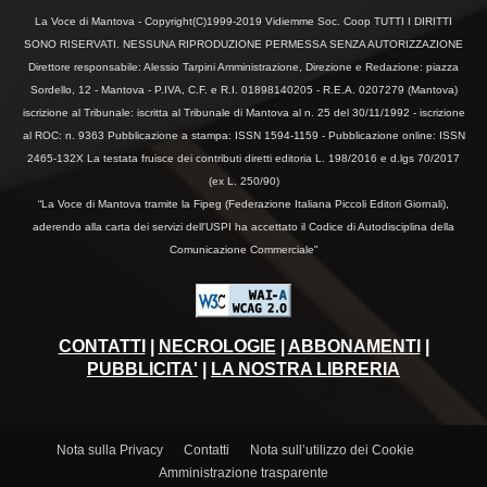
La Voce di Mantova - Copyright(C)1999-2019 Vidiemme Soc. Coop TUTTI I DIRITTI
SONO RISERVATI. NESSUNA RIPRODUZIONE PERMESSA SENZA AUTORIZZAZIONE
Direttore responsabile: Alessio Tarpini Amministrazione, Direzione e Redazione: piazza
Sordello, 12 - Mantova - P.IVA, C.F. e R.I. 01898140205 - R.E.A. 0207279 (Mantova)
iscrizione al Tribunale: iscritta al Tribunale di Mantova al n. 25 del 30/11/1992 - iscrizione
al ROC: n. 9363 Pubblicazione a stampa: ISSN 1594-1159 - Pubblicazione online: ISSN
2465-132X La testata fruisce dei contributi diretti editoria L. 198/2016 e d.lgs 70/2017
(ex L. 250/90)
“La Voce di Mantova tramite la Fipeg (Federazione Italiana Piccoli Editori Giornali),
aderendo alla carta dei servizi dell'USPI ha accettato il Codice di Autodisciplina della
Comunicazione Commerciale"
CONTATTI
|
NECROLOGIE
|
ABBONAMENTI
|
PUBBLICITA'
|
LA NOSTRA LIBRERIA
Nota sulla Privacy
Contatti
Nota sull’utilizzo dei Cookie
Amministrazione trasparente