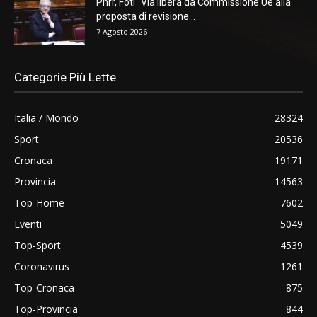
Pnrr, Foti “Via libera da Commissione Ue alla
proposta di revisione...
7 Agosto 2026
Categorie Più Lette
Italia / Mondo
28324
Sport
20536
Cronaca
19171
Provincia
14563
Top-Home
7602
Eventi
5049
Top-Sport
4539
Coronavirus
1261
Top-Cronaca
875
Top-Provincia
844