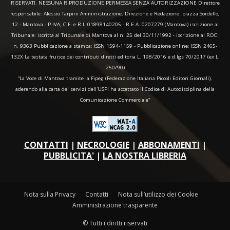
RISERVATI. NESSUNA RIPRODUZIONE PERMESSA SENZA AUTORIZZAZIONE Direttore
responsabile: Alessio Tarpini Amministrazione, Direzione e Redazione: piazza Sordello,
12 - Mantova - P.IVA, C.F. e R.I. 01898140205 - R.E.A. 0207279 (Mantova) iscrizione al
Tribunale: iscritta al Tribunale di Mantova al n. 25 del 30/11/1992 - iscrizione al ROC:
n. 9363 Pubblicazione a stampa: ISSN 1594-1159 - Pubblicazione online: ISSN 2465-
132X La testata fruisce dei contributi diretti editoria L. 198/2016 e d.lgs 70/2017 (ex L.
250/90)
“La Voce di Mantova tramite la Fipeg (Federazione Italiana Piccoli Editori Giornali),
aderendo alla carta dei servizi dell'USPI ha accettato il Codice di Autodisciplina della
Comunicazione Commerciale"
CONTATTI
|
NECROLOGIE
|
ABBONAMENTI
|
PUBBLICITA'
|
LA NOSTRA LIBRERIA
Nota sulla Privacy
Contatti
Nota sull’utilizzo dei Cookie
Amministrazione trasparente
© Tutti i diritti riservati