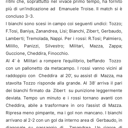
ritmi che, soprattutto nel vivace primo tempo, ha fornito
più di un’indicazione ad Emanuele Troise. Il match si è
concluso 3-3.
I bianchi sono scesi in campo coi seguenti undici: Tozzo;
F.Tosi, Baniya, Zanandrea, Lisi; Bianchi, Zibert, Gerbaudo,
Lamberti; Tremolada, Nappi. Per i rossi: R.Tosi; Palmiero,
Milillo, Panizzi, Silvestro; Militari, Mazza, Zappa;
Guccione, Cheddira, Finocchio.
Al 4’ è Militari a rompere l’equilibrio, beffando Tozzo
con un pallonetto da metacampo. I rossi vanno vicini al
raddoppio con Cheddira al 20’, su assist di Mazza, ma
stavolta Tozzo risponde alla grande. Al 38’ arriva il pari
dei bianchi firmato da Zibert su punizione leggermente
deviata. Tempo un minuto e i rossi tornano avanti con
Cheddira, abile a trasformare in oro l’assist di Mazza.
Ripresa meno pimpante, ma i gol non mancano. I bianchi
arrivano al 2-2 con un gol da interno area di Gerbaudo, in
diagonale su passaggio di Zanandrea. Un rigore di