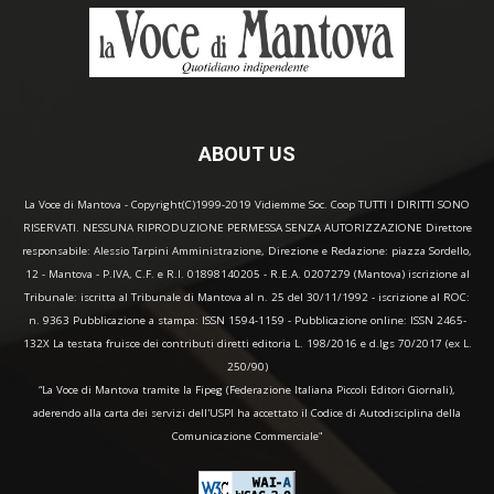
ABOUT US
La Voce di Mantova - Copyright(C)1999-2019 Vidiemme Soc. Coop TUTTI I DIRITTI SONO
RISERVATI. NESSUNA RIPRODUZIONE PERMESSA SENZA AUTORIZZAZIONE Direttore
responsabile: Alessio Tarpini Amministrazione, Direzione e Redazione: piazza Sordello,
12 - Mantova - P.IVA, C.F. e R.I. 01898140205 - R.E.A. 0207279 (Mantova) iscrizione al
Tribunale: iscritta al Tribunale di Mantova al n. 25 del 30/11/1992 - iscrizione al ROC:
n. 9363 Pubblicazione a stampa: ISSN 1594-1159 - Pubblicazione online: ISSN 2465-
132X La testata fruisce dei contributi diretti editoria L. 198/2016 e d.lgs 70/2017 (ex L.
250/90)
“La Voce di Mantova tramite la Fipeg (Federazione Italiana Piccoli Editori Giornali),
aderendo alla carta dei servizi dell'USPI ha accettato il Codice di Autodisciplina della
Comunicazione Commerciale"