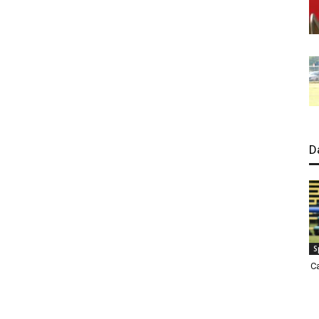
D
S
C