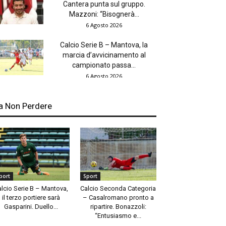
Cantera punta sul gruppo.
Mazzoni: “Bisognerà...
6 Agosto 2026
Calcio Serie B – Mantova, la
marcia d’avvicinamento al
campionato passa...
6 Agosto 2026
a Non Perdere
port
Sport
alcio Serie B – Mantova,
Calcio Seconda Categoria
il terzo portiere sarà
– Casalromano pronto a
Gasparini. Duello...
ripartire. Bonazzoli:
“Entusiasmo e...