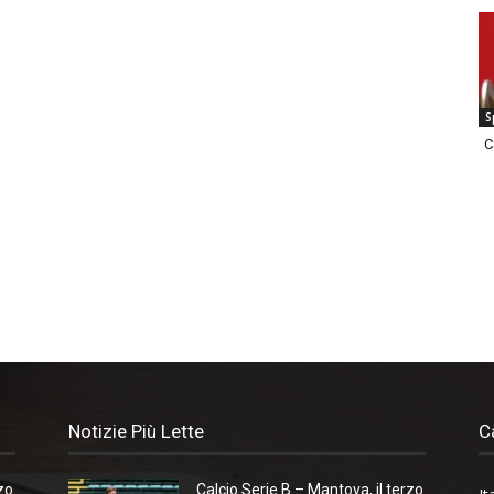
S
C
Notizie Più Lette
C
zo
Calcio Serie B – Mantova, il terzo