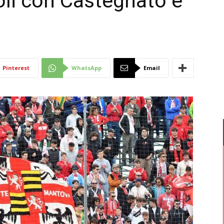
li con Castegnato e
Di
Pinterest
WhatsApp
Email
Mantova