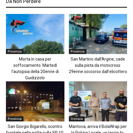
Da Non Perdere
Provincia
Provincia
Morta in casa per
San Martino dall’Argine, cade
soffocamento. Martedì
sulla pista da motocross:
l’autopsia della 20enne di
29enne soccorso dall’elicottero
Guidizzolo
Provincia
Cronaca
San Giorgio Bigarello, scontro
Mantova, arriva il BolaWrap per
frontale nella notte sulla SP 10:
la Polizia Locale: un laccio hi-