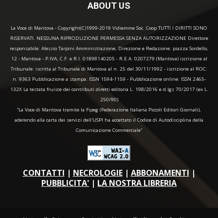
ABOUT US
La Voce di Mantova - Copyright(C)1999-2019 Vidiemme Soc. Coop TUTTI I DIRITTI SONO
RISERVATI. NESSUNA RIPRODUZIONE PERMESSA SENZA AUTORIZZAZIONE Direttore
responsabile: Alessio Tarpini Amministrazione, Direzione e Redazione: piazza Sordello,
12 - Mantova - P.IVA, C.F. e R.I. 01898140205 - R.E.A. 0207279 (Mantova) iscrizione al
Tribunale: iscritta al Tribunale di Mantova al n. 25 del 30/11/1992 - iscrizione al ROC:
n. 9363 Pubblicazione a stampa: ISSN 1594-1159 - Pubblicazione online: ISSN 2465-
132X La testata fruisce dei contributi diretti editoria L. 198/2016 e d.lgs 70/2017 (ex L.
250/90)
“La Voce di Mantova tramite la Fipeg (Federazione Italiana Piccoli Editori Giornali),
aderendo alla carta dei servizi dell'USPI ha accettato il Codice di Autodisciplina della
Comunicazione Commerciale"
CONTATTI
|
NECROLOGIE
|
ABBONAMENTI
|
PUBBLICITA'
|
LA NOSTRA LIBRERIA