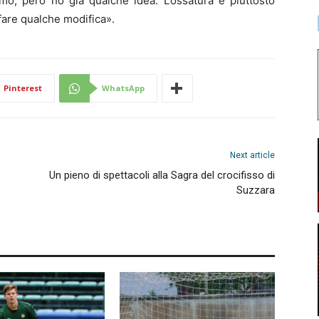
timo, però ho già qualche idea. L’ossatura è piuttosto
fare qualche modifica».
Pinterest
WhatsApp
Next article
Un pieno di spettacoli alla Sagra del crocifisso di
Suzzara