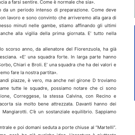
ia a farsi sentire. Come è normale che sia».
ano da un periodo intenso di preparazione. Come deve
buon lavoro e sono convinto che arriveremo alla gara di
sso minuti nelle gambe, stiamo affinando gli ultimi
che alla vigilia della prima giornata. E’ tutto nella
lo scorso anno, da allenatore del Fiorenzuola, ha già
esciana. «E’ una squadra forte. In larga parte hanno
rbo, Chiari e Broli. E’ una squadra che ha dei valori e
remo fare la nostra partita».
randi piazze, è vero, ma anche nel girone D troviamo
same tutte le squadre, possiamo notare che ci sono
gione, Correggese, la stessa Calvina, con Recino e
iacorta sia molto bene attrezzata. Davanti hanno dei
i, Mangiarotti. C’è un sostanziale equilibrio. Sappiamo
trale e poi domani seduta a porte chiuse al “Martelli”.