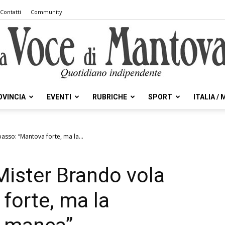
Contatti
Community
OVINCIA
EVENTI
RUBRICHE
SPORT
ITALIA /
la
asso: “Mantova forte, ma la...
Mister Brando vola
Voce
forte, ma la