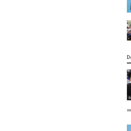
D
I
in