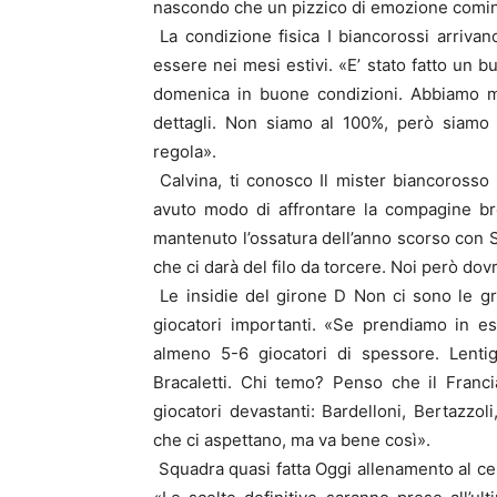
nascondo che un pizzico di emozione cominc
La condizione fisica I biancorossi arriv
essere nei mesi estivi. «E’ stato fatto un 
domenica in buone condizioni. Abbiamo me
dettagli. Non siamo al 100%, però siamo an
regola».
Calvina, ti conosco Il mister biancorosso 
avuto modo di affrontare la compagine br
mantenuto l’ossatura dell’anno scorso con So
che ci darà del filo da torcere. Noi però dov
Le insidie del girone D Non ci sono le g
giocatori importanti. «Se prendiamo in e
almeno 5-6 giocatori di spessore. Lenti
Bracaletti. Chi temo? Penso che il Franc
giocatori devastanti: Bardelloni, Bertazzol
che ci aspettano, ma va bene così».
Squadra quasi fatta Oggi allenamento al cen