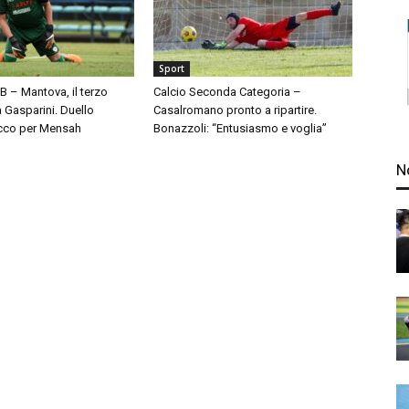
Sport
 B – Mantova, il terzo
Calcio Seconda Categoria –
à Gasparini. Duello
Casalromano pronto a ripartire.
cco per Mensah
Bonazzoli: “Entusiasmo e voglia”
N