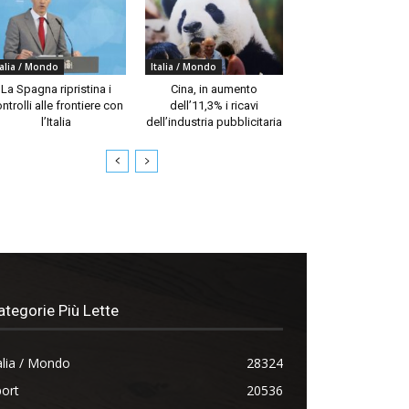
talia / Mondo
Italia / Mondo
La Spagna ripristina i
Cina, in aumento
ntrolli alle frontiere con
dell’11,3% i ricavi
l’Italia
dell’industria pubblicitaria
ategorie Più Lette
alia / Mondo
28324
ort
20536