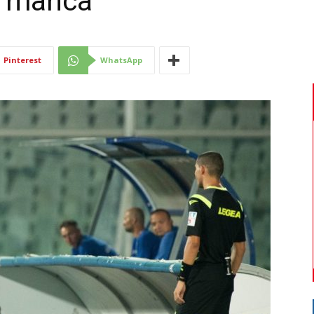
n manca”
Di
Pinterest
WhatsApp
Mantova