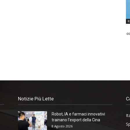
I
co
Notizie Più Lette
C
Robot, IA e farmaci innovativi
It
trainano l’export della Cina
Sp
8 Agosto 2026