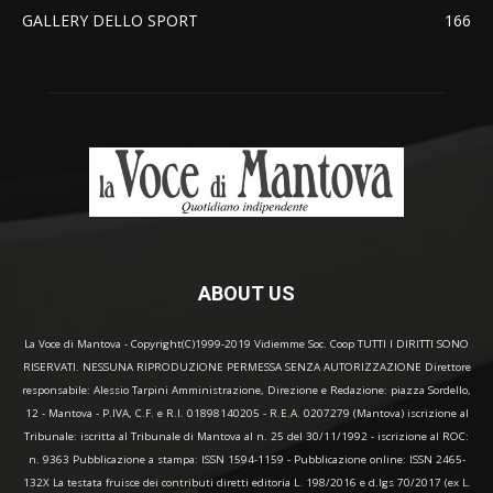
GALLERY DELLO SPORT
166
ABOUT US
La Voce di Mantova - Copyright(C)1999-2019 Vidiemme Soc. Coop TUTTI I DIRITTI SONO
RISERVATI. NESSUNA RIPRODUZIONE PERMESSA SENZA AUTORIZZAZIONE Direttore
responsabile: Alessio Tarpini Amministrazione, Direzione e Redazione: piazza Sordello,
12 - Mantova - P.IVA, C.F. e R.I. 01898140205 - R.E.A. 0207279 (Mantova) iscrizione al
Tribunale: iscritta al Tribunale di Mantova al n. 25 del 30/11/1992 - iscrizione al ROC:
n. 9363 Pubblicazione a stampa: ISSN 1594-1159 - Pubblicazione online: ISSN 2465-
132X La testata fruisce dei contributi diretti editoria L. 198/2016 e d.lgs 70/2017 (ex L.