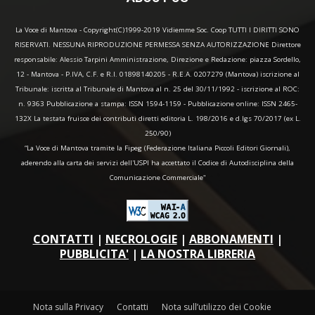
La Voce di Mantova - Copyright(C)1999-2019 Vidiemme Soc. Coop TUTTI I DIRITTI SONO
RISERVATI. NESSUNA RIPRODUZIONE PERMESSA SENZA AUTORIZZAZIONE Direttore
responsabile: Alessio Tarpini Amministrazione, Direzione e Redazione: piazza Sordello,
12 - Mantova - P.IVA, C.F. e R.I. 01898140205 - R.E.A. 0207279 (Mantova) iscrizione al
Tribunale: iscritta al Tribunale di Mantova al n. 25 del 30/11/1992 - iscrizione al ROC:
n. 9363 Pubblicazione a stampa: ISSN 1594-1159 - Pubblicazione online: ISSN 2465-
132X La testata fruisce dei contributi diretti editoria L. 198/2016 e d.lgs 70/2017 (ex L.
250/90)
“La Voce di Mantova tramite la Fipeg (Federazione Italiana Piccoli Editori Giornali),
aderendo alla carta dei servizi dell'USPI ha accettato il Codice di Autodisciplina della
Comunicazione Commerciale"
CONTATTI
|
NECROLOGIE
|
ABBONAMENTI
|
PUBBLICITA'
|
LA NOSTRA LIBRERIA
Nota sulla Privacy
Contatti
Nota sull’utilizzo dei Cookie