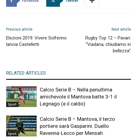
Facebook
Twitter
Previous article
Next article
Elezioni 2019: Vivere Solferino
Rugby Top 12 – Pavan:
lancia Castelletti
“Viadana, chiudiamo in
bellezza”
RELATED ARTICLES
Calcio Serie B – Nella penultima
amichevole il Mantova batte 3-1 il
Legnago (e il caldo)
Sport
Calcio Serie B – Mantova, il terzo
portiere sarà Gasparini. Duello
Ravenna-Lecco per Mensah
Sport