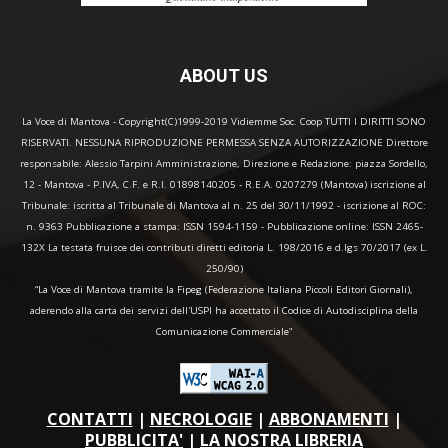
ABOUT US
La Voce di Mantova - Copyright(C)1999-2019 Vidiemme Soc. Coop TUTTI I DIRITTI SONO
RISERVATI. NESSUNA RIPRODUZIONE PERMESSA SENZA AUTORIZZAZIONE Direttore
responsabile: Alessio Tarpini Amministrazione, Direzione e Redazione: piazza Sordello,
12 - Mantova - P.IVA, C.F. e R.I. 01898140205 - R.E.A. 0207279 (Mantova) iscrizione al
Tribunale: iscritta al Tribunale di Mantova al n. 25 del 30/11/1992 - iscrizione al ROC:
n. 9363 Pubblicazione a stampa: ISSN 1594-1159 - Pubblicazione online: ISSN 2465-
132X La testata fruisce dei contributi diretti editoria L. 198/2016 e d.lgs 70/2017 (ex L.
250/90)
“La Voce di Mantova tramite la Fipeg (Federazione Italiana Piccoli Editori Giornali),
aderendo alla carta dei servizi dell'USPI ha accettato il Codice di Autodisciplina della
Comunicazione Commerciale"
CONTATTI
|
NECROLOGIE
|
ABBONAMENTI
|
PUBBLICITA'
|
LA NOSTRA LIBRERIA