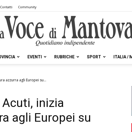
Contatti
Community
OVINCIA
EVENTI
RUBRICHE
SPORT
ITALIA /
la
ura azzurra agli Europei su...
Acuti, inizia
Voce
ra agli Europei su