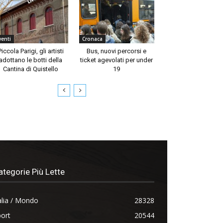
venti
Cronaca
Piccola Parigi, gli artisti
Bus, nuovi percorsi e
adottano le botti della
ticket agevolati per under
Cantina di Quistello
19
ategorie Più Lette
alia / Mondo
28328
ort
20544