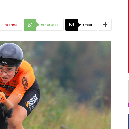
Di
Pinterest
WhatsApp
Email
Mantova