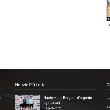
E
Notizie Più Lette
C
o
Nuoto – Leo Bergomi d’argento
It
agli Italiani
Sp
8 Agosto 2026