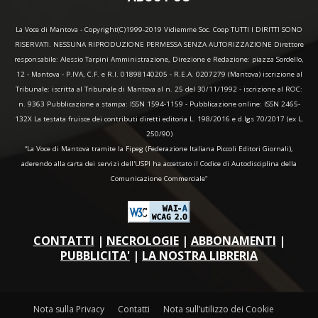
La Voce di Mantova - Copyright(C)1999-2019 Vidiemme Soc. Coop TUTTI I DIRITTI SONO
RISERVATI. NESSUNA RIPRODUZIONE PERMESSA SENZA AUTORIZZAZIONE Direttore
responsabile: Alessio Tarpini Amministrazione, Direzione e Redazione: piazza Sordello,
12 - Mantova - P.IVA, C.F. e R.I. 01898140205 - R.E.A. 0207279 (Mantova) iscrizione al
Tribunale: iscritta al Tribunale di Mantova al n. 25 del 30/11/1992 - iscrizione al ROC:
n. 9363 Pubblicazione a stampa: ISSN 1594-1159 - Pubblicazione online: ISSN 2465-
132X La testata fruisce dei contributi diretti editoria L. 198/2016 e d.lgs 70/2017 (ex L.
250/90)
“La Voce di Mantova tramite la Fipeg (Federazione Italiana Piccoli Editori Giornali),
aderendo alla carta dei servizi dell'USPI ha accettato il Codice di Autodisciplina della
Comunicazione Commerciale"
CONTATTI
|
NECROLOGIE
|
ABBONAMENTI
|
PUBBLICITA'
|
LA NOSTRA LIBRERIA
Nota sulla Privacy
Contatti
Nota sull’utilizzo dei Cookie