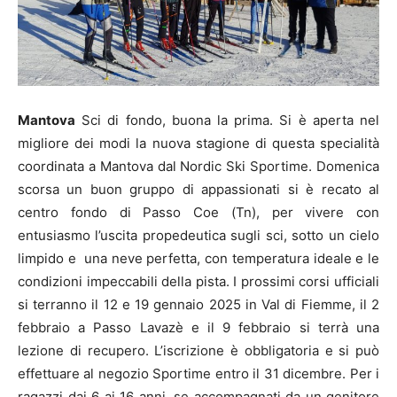
Mantova
Sci di fondo, buona la prima. Si è aperta nel
migliore dei modi la nuova stagione di questa specialità
coordinata a Mantova dal Nordic Ski Sportime. Domenica
scorsa un buon gruppo di appassionati si è recato al
centro fondo di Passo Coe (Tn), per vivere con
entusiasmo l’uscita propedeutica sugli sci, sotto un cielo
limpido e una neve perfetta, con temperatura ideale e le
condizioni impeccabili della pista. I prossimi corsi ufficiali
si terranno il 12 e 19 gennaio 2025 in Val di Fiemme, il 2
febbraio a Passo Lavazè e il 9 febbraio si terrà una
lezione di recupero. L’iscrizione è obbligatoria e si può
effettuare al negozio Sportime entro il 31 dicembre. Per i
ragazzi dai 6 ai 16 anni, se accompagnati da un genitore