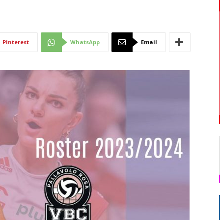
Di
Pinterest
WhatsApp
Email
Mantova