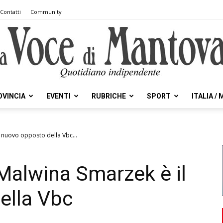
Contatti
Community
OVINCIA
EVENTI
RUBRICHE
SPORT
ITALIA /
la
l nuovo opposto della Vbc...
 Malwina Smarzek è il
Voce
ella Vbc