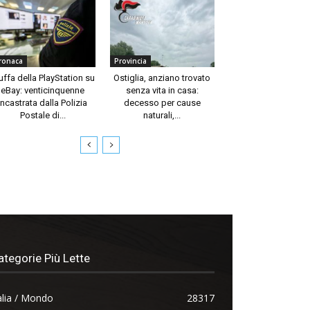
ronaca
Provincia
uffa della PlayStation su
Ostiglia, anziano trovato
eBay: venticinquenne
senza vita in casa:
incastrata dalla Polizia
decesso per cause
Postale di...
naturali,...
ategorie Più Lette
alia / Mondo
28317