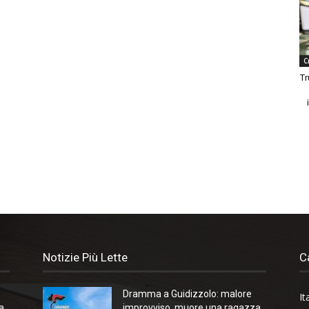
C
Tr
Notizie Più Lette
C
Dramma a Guidizzolo: malore
It
a
improvviso, muore una ragazza