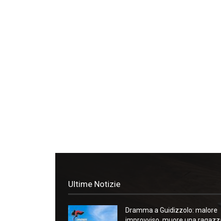
Ultime Notizie
Dramma a Guidizzolo: malore
improvviso, muore una ragazz