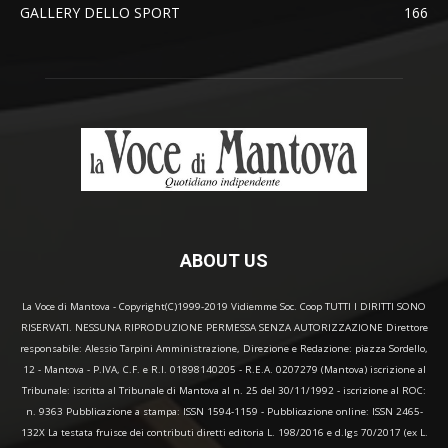
GALLERY DELLO SPORT
166
ABOUT US
La Voce di Mantova - Copyright(C)1999-2019 Vidiemme Soc. Coop TUTTI I DIRITTI SONO
RISERVATI. NESSUNA RIPRODUZIONE PERMESSA SENZA AUTORIZZAZIONE Direttore
responsabile: Alessio Tarpini Amministrazione, Direzione e Redazione: piazza Sordello,
12 - Mantova - P.IVA, C.F. e R.I. 01898140205 - R.E.A. 0207279 (Mantova) iscrizione al
Tribunale: iscritta al Tribunale di Mantova al n. 25 del 30/11/1992 - iscrizione al ROC:
n. 9363 Pubblicazione a stampa: ISSN 1594-1159 - Pubblicazione online: ISSN 2465-
132X La testata fruisce dei contributi diretti editoria L. 198/2016 e d.lgs 70/2017 (ex L.