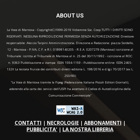
ABOUT US
La Voce di Mantova - Copyright(C)1999-2019 Vidiemme Soc. Coop TUTTI I DIRITTI SONO
RISERVATI. NESSUNA RIPRODUZIONE PERMESSA SENZA AUTORIZZAZIONE Direttore
responsabile: Alessio Tarpini Amministrazione, Direzione e Redazione: piazza Sordello,
12 - Mantova - P.IVA, C.F. e R.I. 01898140205 - R.E.A. 0207279 (Mantova) iscrizione al
Tribunale: iscritta al Tribunale di Mantova al n. 25 del 30/11/1992 - iscrizione al ROC:
n. 9363 Pubblicazione a stampa: ISSN 1594-1159 - Pubblicazione online: ISSN 2465-
132X La testata fruisce dei contributi diretti editoria L. 198/2016 e d.lgs 70/2017 (ex L.
250/90)
“La Voce di Mantova tramite la Fipeg (Federazione Italiana Piccoli Editori Giornali),
aderendo alla carta dei servizi dell'USPI ha accettato il Codice di Autodisciplina della
Comunicazione Commerciale"
CONTATTI
|
NECROLOGIE
|
ABBONAMENTI
|
PUBBLICITA'
|
LA NOSTRA LIBRERIA