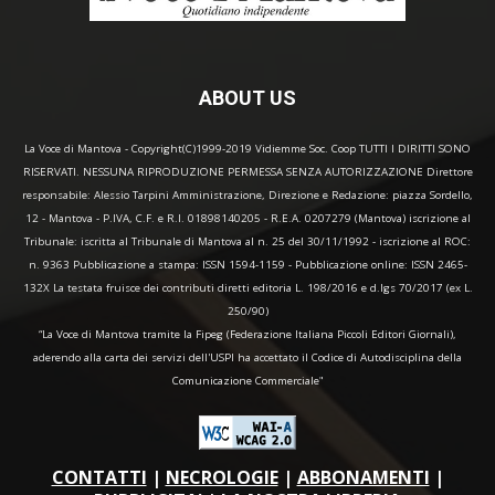
ABOUT US
La Voce di Mantova - Copyright(C)1999-2019 Vidiemme Soc. Coop TUTTI I DIRITTI SONO
RISERVATI. NESSUNA RIPRODUZIONE PERMESSA SENZA AUTORIZZAZIONE Direttore
responsabile: Alessio Tarpini Amministrazione, Direzione e Redazione: piazza Sordello,
12 - Mantova - P.IVA, C.F. e R.I. 01898140205 - R.E.A. 0207279 (Mantova) iscrizione al
Tribunale: iscritta al Tribunale di Mantova al n. 25 del 30/11/1992 - iscrizione al ROC:
n. 9363 Pubblicazione a stampa: ISSN 1594-1159 - Pubblicazione online: ISSN 2465-
132X La testata fruisce dei contributi diretti editoria L. 198/2016 e d.lgs 70/2017 (ex L.
250/90)
“La Voce di Mantova tramite la Fipeg (Federazione Italiana Piccoli Editori Giornali),
aderendo alla carta dei servizi dell'USPI ha accettato il Codice di Autodisciplina della
Comunicazione Commerciale"
CONTATTI
|
NECROLOGIE
|
ABBONAMENTI
|