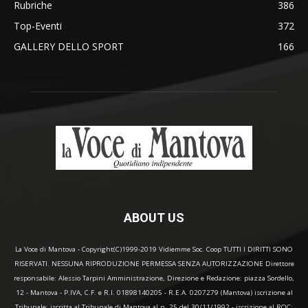
Rubriche
386
Top-Eventi
372
GALLERY DELLO SPORT
166
ABOUT US
La Voce di Mantova - Copyright(C)1999-2019 Vidiemme Soc. Coop TUTTI I DIRITTI SONO
RISERVATI. NESSUNA RIPRODUZIONE PERMESSA SENZA AUTORIZZAZIONE Direttore
responsabile: Alessio Tarpini Amministrazione, Direzione e Redazione: piazza Sordello,
12 - Mantova - P.IVA, C.F. e R.I. 01898140205 - R.E.A. 0207279 (Mantova) iscrizione al
Tribunale: iscritta al Tribunale di Mantova al n. 25 del 30/11/1992 - iscrizione al ROC: