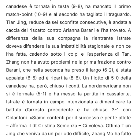
canadese è tornata in testa (9-8), ha mancato il primo
match-point (10-9) e al secondo ha tagliato il traguardo.
Tian Jing, reduce da sei sconfitte consecutive, è andata a
caccia del riscatto contro Arianna Barani e l’ha trovato. A
differenza della sua compagna la rientrante Istrate
doveva difendere la sua imbattibilità stagionale e non ce
l’ha fatta, cadendo sotto i colpi e l’esperienza di Tan.
Zhang non ha avuto problemi nella prima frazione contro
Barani, che nella seconda ha preso il largo (6-2), è stata
appaiata (6-6) ed è ripartita (8-6). Un filotto di 5-0 della
canadese ha, però, chiuso i conti. La nordamericana non
si è fermata (5-1) e ha messo la partita in cassaforte.
Istrate è tornata in campo intenzionata a dimenticare la
battuta d’arresto precedente e ha chiuso 3-1 con
Colantoni. «Siamo contenti per il successo e per le atlete
– afferma il dt Cristina Semenza – Ci voleva. Ottima Tian
Jing che veniva da un periodo difficile, Zhang Mo ha fatto