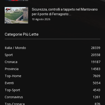
Sicurezza, controlli a tappeto nel Mantovano
per il ponte di Ferragosto:...
10 Agosto 2026
Categorie Più Lette
Italia / Mondo
28339
Sport
20558
Cronaca
19187
Provincia
14583
Top-Home
7609
Eventi
5054
Top-Sport
4543
Coronavirus
1261
Top-Cronaca
876