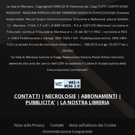
La Voce di Mantova - Copyright(C)1999-2019 Vidiemme Soc. Coop TUTTI I DIRITTI SONO
RISERVATI. NESSUNA RIPRODUZIONE PERMESSA SENZA AUTORIZZAZIONE Direttore
responsabile: Alessio Tarpini Amministrazione, Direzione e Redazione: piazza Sordello,
12 - Mantova - P.IVA, C.F. e R.I. 01898140205 - R.E.A. 0207279 (Mantova) iscrizione al
Tribunale: iscritta al Tribunale di Mantova al n. 25 del 30/11/1992 - iscrizione al ROC:
n. 9363 Pubblicazione a stampa: ISSN 1594-1159 - Pubblicazione online: ISSN 2465-
132X La testata fruisce dei contributi diretti editoria L. 198/2016 e d.lgs 70/2017 (ex L.
250/90)
“La Voce di Mantova tramite la Fipeg (Federazione Italiana Piccoli Editori Giornali),
aderendo alla carta dei servizi dell'USPI ha accettato il Codice di Autodisciplina della
Comunicazione Commerciale"
CONTATTI
|
NECROLOGIE
|
ABBONAMENTI
|
PUBBLICITA'
|
LA NOSTRA LIBRERIA
Nota sulla Privacy
Contatti
Nota sull’utilizzo dei Cookie
Amministrazione trasparente