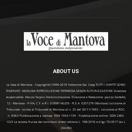
ABOUT US
La Voce di Mantova - Copyright(C)1999-2019 Vidiemme Soc. Coop TUTTI I DIRITTI SONO
RISERVATI. NESSUNA RIPRODUZIONE PERMESSA SENZA AUTORIZZAZIONE Direttore
responsabile: Alessio Tarpini Amministrazione, Direzione e Redazione: piazza Sordello,
12 - Mantova - P.IVA, C.F. e R.I. 01898140205 - R.E.A. 0207279 (Mantova) iscrizione al
Tribunale: iscritta al Tribunale di Mantova al n. 25 del 30/11/1992 - iscrizione al ROC:
n. 9363 Pubblicazione a stampa: ISSN 1594-1159 - Pubblicazione online: ISSN 2465-
132X La testata fruisce dei contributi diretti editoria L. 198/2016 e d.lgs 70/2017 (ex L.
250/90)