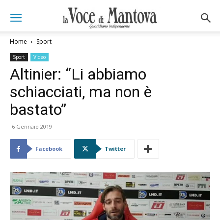
Home
Sport
Sport
Video
Altinier: “Li abbiamo
schiacciati, ma non è
bastato”
6 Gennaio 2019
Facebook
Twitter