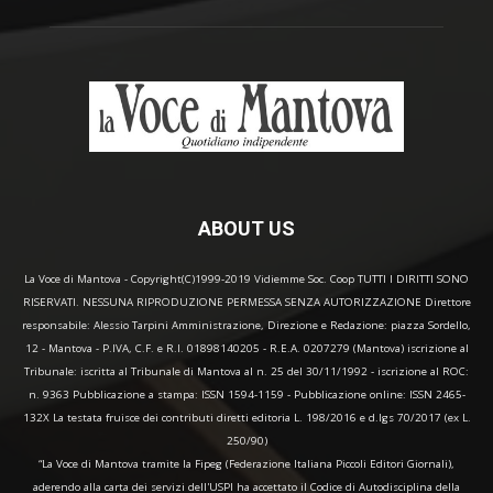
ABOUT US
La Voce di Mantova - Copyright(C)1999-2019 Vidiemme Soc. Coop TUTTI I DIRITTI SONO
RISERVATI. NESSUNA RIPRODUZIONE PERMESSA SENZA AUTORIZZAZIONE Direttore
responsabile: Alessio Tarpini Amministrazione, Direzione e Redazione: piazza Sordello,
12 - Mantova - P.IVA, C.F. e R.I. 01898140205 - R.E.A. 0207279 (Mantova) iscrizione al
Tribunale: iscritta al Tribunale di Mantova al n. 25 del 30/11/1992 - iscrizione al ROC:
n. 9363 Pubblicazione a stampa: ISSN 1594-1159 - Pubblicazione online: ISSN 2465-
132X La testata fruisce dei contributi diretti editoria L. 198/2016 e d.lgs 70/2017 (ex L.
250/90)
“La Voce di Mantova tramite la Fipeg (Federazione Italiana Piccoli Editori Giornali),
aderendo alla carta dei servizi dell'USPI ha accettato il Codice di Autodisciplina della