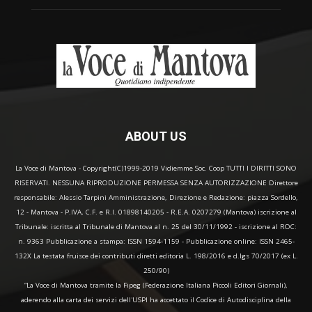
ABOUT US
La Voce di Mantova - Copyright(C)1999-2019 Vidiemme Soc. Coop TUTTI I DIRITTI SONO
RISERVATI. NESSUNA RIPRODUZIONE PERMESSA SENZA AUTORIZZAZIONE Direttore
responsabile: Alessio Tarpini Amministrazione, Direzione e Redazione: piazza Sordello,
12 - Mantova - P.IVA, C.F. e R.I. 01898140205 - R.E.A. 0207279 (Mantova) iscrizione al
Tribunale: iscritta al Tribunale di Mantova al n. 25 del 30/11/1992 - iscrizione al ROC:
n. 9363 Pubblicazione a stampa: ISSN 1594-1159 - Pubblicazione online: ISSN 2465-
132X La testata fruisce dei contributi diretti editoria L. 198/2016 e d.lgs 70/2017 (ex L.
250/90)
“La Voce di Mantova tramite la Fipeg (Federazione Italiana Piccoli Editori Giornali),
aderendo alla carta dei servizi dell'USPI ha accettato il Codice di Autodisciplina della