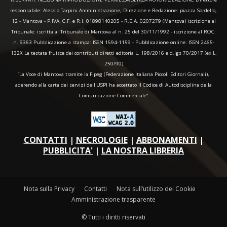
responsabile: Alessio Tarpini Amministrazione, Direzione e Redazione: piazza Sordello,
12 - Mantova - P.IVA, C.F. e R.I. 01898140205 - R.E.A. 0207279 (Mantova) iscrizione al
Tribunale: iscritta al Tribunale di Mantova al n. 25 del 30/11/1992 - iscrizione al ROC:
n. 9363 Pubblicazione a stampa: ISSN 1594-1159 - Pubblicazione online: ISSN 2465-
132X La testata fruisce dei contributi diretti editoria L. 198/2016 e d.lgs 70/2017 (ex L.
250/90)
“La Voce di Mantova tramite la Fipeg (Federazione Italiana Piccoli Editori Giornali),
aderendo alla carta dei servizi dell'USPI ha accettato il Codice di Autodisciplina della
Comunicazione Commerciale"
CONTATTI
|
NECROLOGIE
|
ABBONAMENTI
|
PUBBLICITA'
|
LA NOSTRA LIBRERIA
Nota sulla Privacy
Contatti
Nota sull’utilizzo dei Cookie
Amministrazione trasparente
© Tutti i diritti riservati