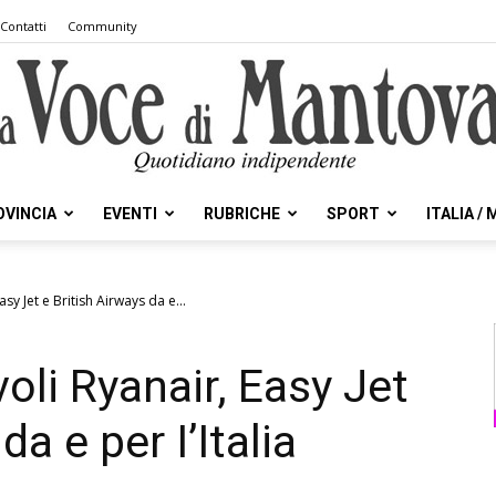
Contatti
Community
OVINCIA
EVENTI
RUBRICHE
SPORT
ITALIA /
la
Easy Jet e British Airways da e...
 voli Ryanair, Easy Jet
Voce
da e per I’Italia