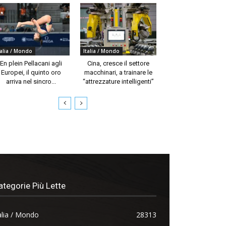
talia / Mondo
Italia / Mondo
En plein Pellacani agli
Cina, cresce il settore
Europei, il quinto oro
macchinari, a trainare le
arriva nel sincro...
“attrezzature intelligenti”
ategorie Più Lette
alia / Mondo
28313