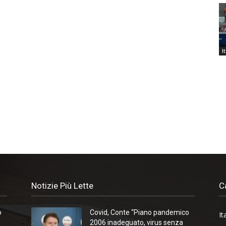
I
Notizie Più Lette
C
o
Covid, Conte “Piano pandemico
It
2006 inadeguato, virus senza