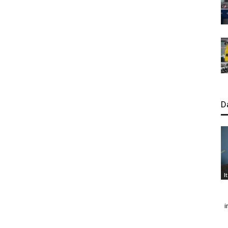
D
I
i