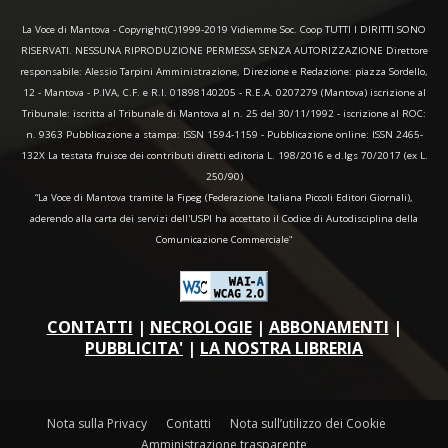
La Voce di Mantova - Copyright(C)1999-2019 Vidiemme Soc. Coop TUTTI I DIRITTI SONO
RISERVATI. NESSUNA RIPRODUZIONE PERMESSA SENZA AUTORIZZAZIONE Direttore
responsabile: Alessio Tarpini Amministrazione, Direzione e Redazione: piazza Sordello,
12 - Mantova - P.IVA, C.F. e R.I. 01898140205 - R.E.A. 0207279 (Mantova) iscrizione al
Tribunale: iscritta al Tribunale di Mantova al n. 25 del 30/11/1992 - iscrizione al ROC:
n. 9363 Pubblicazione a stampa: ISSN 1594-1159 - Pubblicazione online: ISSN 2465-
132X La testata fruisce dei contributi diretti editoria L. 198/2016 e d.lgs 70/2017 (ex L.
250/90)
“La Voce di Mantova tramite la Fipeg (Federazione Italiana Piccoli Editori Giornali),
aderendo alla carta dei servizi dell'USPI ha accettato il Codice di Autodisciplina della
Comunicazione Commerciale"
CONTATTI
|
NECROLOGIE
|
ABBONAMENTI
|
PUBBLICITA'
|
LA NOSTRA LIBRERIA
Nota sulla Privacy
Contatti
Nota sull’utilizzo dei Cookie
Amministrazione trasparente