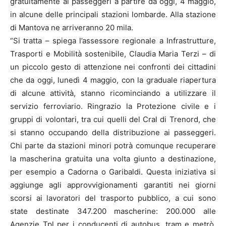
gratuitamente ai passeggeri a partire da oggi, 4 maggio,
in alcune delle principali stazioni lombarde. Alla stazione
di Mantova ne arriveranno 20 mila.
“Si tratta – spiega l’assessore regionale a Infrastrutture,
Trasporti e Mobilità sostenibile, Claudia Maria Terzi – di
un piccolo gesto di attenzione nei confronti dei cittadini
che da oggi, lunedì 4 maggio, con la graduale riapertura
di alcune attività, stanno ricominciando a utilizzare il
servizio ferroviario. Ringrazio la Protezione civile e i
gruppi di volontari, tra cui quelli del Cral di Trenord, che
si stanno occupando della distribuzione ai passeggeri.
Chi parte da stazioni minori potrà comunque recuperare
la mascherina gratuita una volta giunto a destinazione,
per esempio a Cadorna o Garibaldi. Questa iniziativa si
aggiunge agli approvvigionamenti garantiti nei giorni
scorsi ai lavoratori del trasporto pubblico, a cui sono
state destinate 347.200 mascherine: 200.000 alle
Agenzie Tpl per i conducenti di autobus, tram e metrò,