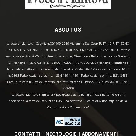
ABOUT US
La Voce di Mantova - Copyright(C)1999-2019 Vidiemme Soc. Coop TUTTI I DIRITTI SONO
RISERVATI. NESSUNA RIPRODUZIONE PERMESSA SENZA AUTORIZZAZIONE Direttore
responsabile: Alessio Tarpini Amministrazione, Direzione e Redazione: piazza Sordello,
12 - Mantova - P.IVA, C.F. e R.I. 01898140205 - R.E.A. 0207279 (Mantova) iscrizione al
Tribunale: iscritta al Tribunale di Mantova al n. 25 del 30/11/1992 - iscrizione al ROC:
n. 9363 Pubblicazione a stampa: ISSN 1594-1159 - Pubblicazione online: ISSN 2465-
132X La testata fruisce dei contributi diretti editoria L. 198/2016 e d.lgs 70/2017 (ex L.
250/90)
“La Voce di Mantova tramite la Fipeg (Federazione Italiana Piccoli Editori Giornali),
aderendo alla carta dei servizi dell'USPI ha accettato il Codice di Autodisciplina della
Comunicazione Commerciale"
CONTATTI
|
NECROLOGIE
|
ABBONAMENTI
|